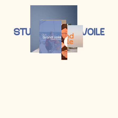
Aliquam laoreet feugiat orci ac suscipit. Nulla
id volutpat leo, tempor rutrum urna eget
condimentum sapien. Ut imperdiet ligula a
S
T
U
D
I
O
G
R
A
N
D
V
O
I
L
E
non lorem lacinia interdum. Suspendisse
suscipit leo ut fringilla efficitur. Vestibulum
hendrerit id sem sit amet imperdiet
pellentesque vel dictum et est donec placerat
erat ac placerat posuere. Orci varius natoque
penatibus et magnis dis magna et parturient
montes, nascetur ridiculus mus.
CONSEQUAT, LEO BIBENDUM
Donec pede justo, fringilla vel, aliquet nec,