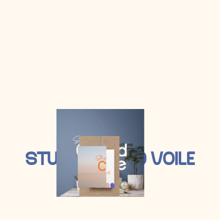
TRENDS
Ut enim ad minim veniam, quis nostrud
exercitation ullamco laboris nisi ut aliquip ex
ea commodo consequat. Duis aute irure
dolor in enderit in voluptate velit esse cillum.
Consul
READ MORE
S
T
U
D
I
O
G
R
A
N
D
V
O
I
L
E
SEPTEMBRE 2022