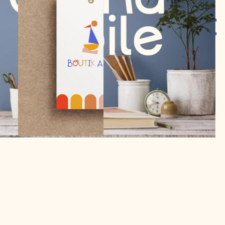
S
T
U
D
I
O
G
R
A
N
D
V
O
I
L
E
Suivez-moi sur Instagram !
romane@studiograndvoile.fr
(+33) 06.33.56.11.52