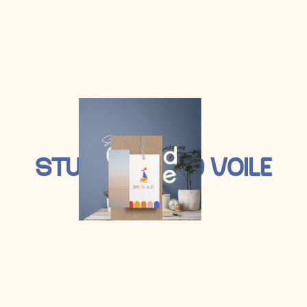
exercitation ullamco laboris nisi ut aliquip ex
ea commodo consequat. Duis aute irure
dolor in enderit in voluptate velit esse cillum.
Consul
READ MORE
S
T
U
D
I
O
G
R
A
N
D
V
O
I
L
E
01
…
06
07