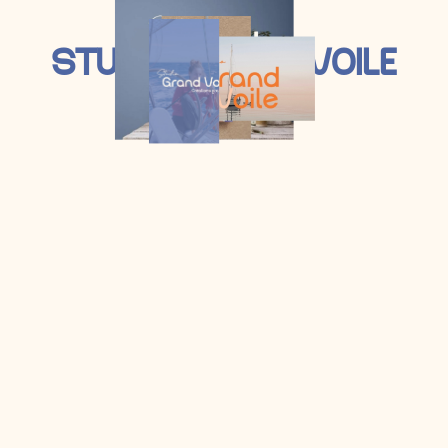
S
T
U
D
I
O
G
R
A
N
D
V
O
I
L
E